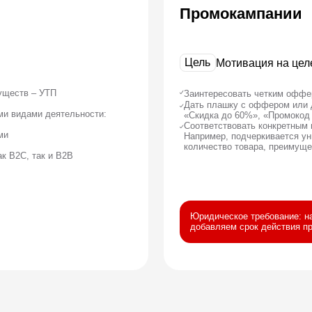
ак и B2B
Юридическое требование: на баннеры, рассыл
добавляем срок действия предложения в фор
ые цвета
ые цвета