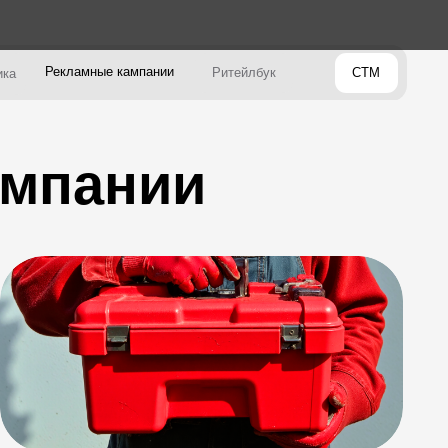
е кампании
Ритейлбук
СТМ
ании