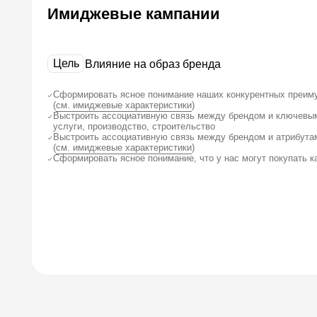
Сформировать ясное понимание, что у нас могут покупать как B2C, т
Фирменн
Фирменн
Чек-лист проверки креатива