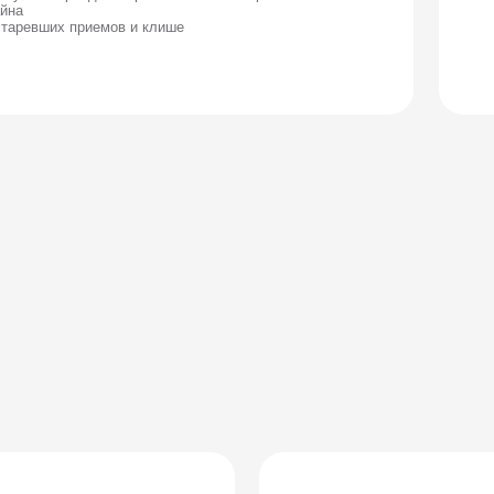
Промокампании
Цель
Мотивация на целевое действие
 УТП
Заинтересовать четким оффером и/или замоти
Дать плашку с оффером или другой заметный 
и деятельности:
«Скидка до 60%», «Промокод на 1 000 р.» и т.д
Соответствовать конкретным целям и задачам 
Например, подчеркивается уникальность предл
количество товара, преимущества, скидки, про