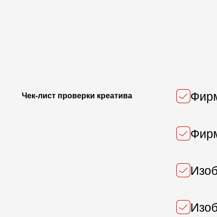
Фирменн
Фирменн
Изображе
Изображе
Изображе
Изображе
Текст со
Текст со
Концепци
Концепци