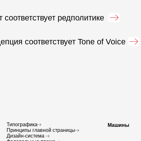
ографика
Машины
Принципы б
нципы главной страницы
айн-система
еральные промо
Соцсети
Принципы ве
Матрица ре
ейлбук
ТВ-реклама
Критерии к 
терии к рассылкам
Внешняя
Критерии к 
и интернет-
реклама