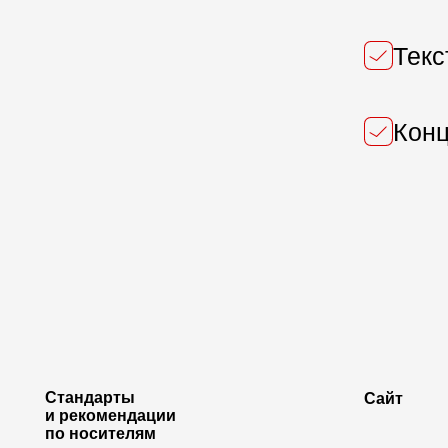
Тип
Стандарты
Сайт
При
и рекомендации
Диз
по носителям
Фед
Магазины
Рит
Рассылки
Кри