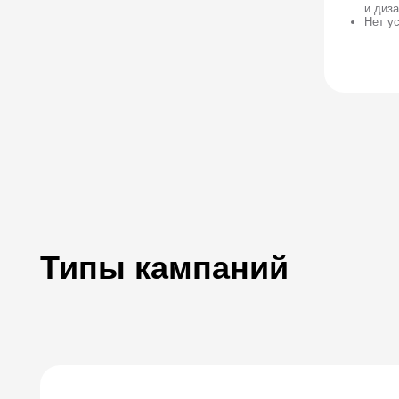
Типы кампаний
Имиджевые кампании
Цель
Влияние на образ бренда
Сформировать ясное понимание наших конкурентных преимуществ –
(
см. имиджевые характеристики
)
Выстроить ассоциативную связь между брендом и ключевыми видам
услуги, производство, строительство
Выстроить ассоциативную связь между брендом и атрибутами
(
см. имиджевые характеристики
)