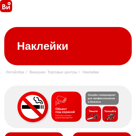
Наклейки
Ритейлбук
/
Внешнее. Торговые центры
/
Наклейки
Технология
Скачать файл
Варианты размещения
Одностворчатая дверь