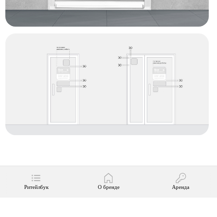
Ритейлбук
О бренде
Аренда