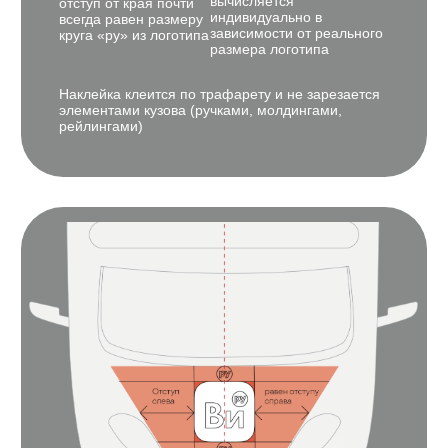
Логотип
Важно:
располагается по
Наклейка клеится
центру капота
по трафарету и не
между лобовым
зарезается
стеклом
элементами кузова
(ручками,
и нижней
молдингами,
границей фар
рейлингами)
Крыша
Логотип
Важно:
Располагается
Наклейка клеится по
трафарету и не
по центру крыши
зарезается элементами
Охранная зона —
кузова (ручками,
круг «ру»
молдингами, рейлингами)