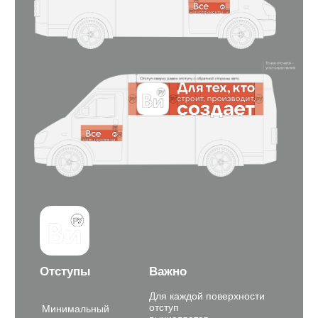
Отступы
Важно
Для каждой поверхности
отступ
Минимальный
вычисляется
отступ от края почти
индивидуально в
всегда равен размеру
зависимости от реального
круга «ру» из логотипа
размера логотипа
Наклейка клеится по трафарету и не зарезается
элементами кузова (ручками, молдингами,
рейлингами)
Капот