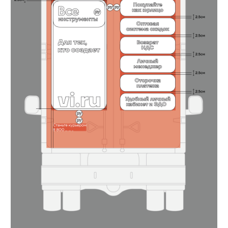
Альтернативный макет
Основной макет
Задняя часть
Лого внутри подложки
В некоторых моделях
имеет равные отступы
встречаются ограничения
слева, справа и
по высоте рабочей области.
сверху
Для оклейки таких
автомобилей
используйте
альтернативный
макет
Скачать файлы