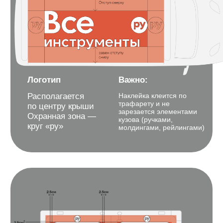
Задняя часть
Лого внутри подложки
Важно:
имеет равные отступы
Наклейка клеится по
слева, справа
трафарету и не
и сверху
зарезается элементами
кузова (ручками,
молдингами,
рейлингами)