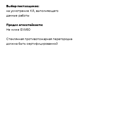
Выбор поставщиков:
на усмотрение КА, выполняющего
данные работы
Предел огнестойкости:
Не ниже EIW60
Стеклянная противопожарная перегородка
должна быть сертифицированной